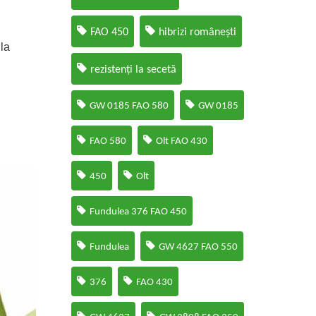
FAO 450
hibrizi românești
 la
rezistenți la secetă
GW 0185 FAO 580
GW 0185
FAO 580
Olt FAO 430
450
Olt
Fundulea 376 FAO 450
Fundulea
GW 4627 FAO 550
376
FAO 430