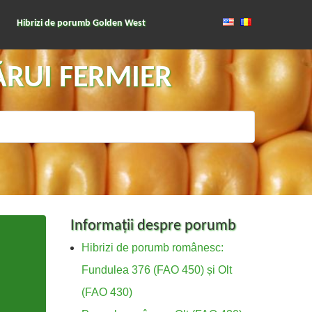
Hibrizi de porumb Golden West
ĂRUI FERMIER
Informații despre porumb
Hibrizi de porumb românesc:
Fundulea 376 (FAO 450) și Olt
(FAO 430)