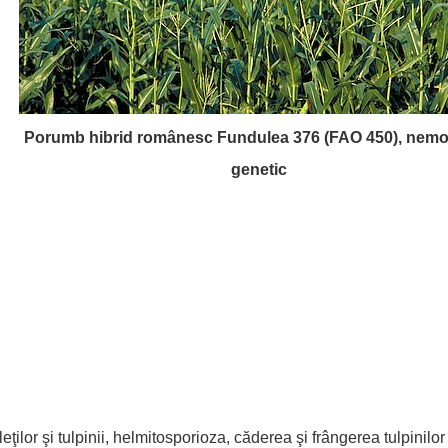
Porumb hibrid românesc Fundulea 376 (FAO 450), nemod
genetic
eţilor şi tulpinii, helmitosporioza, căderea şi frângerea tulpinilor