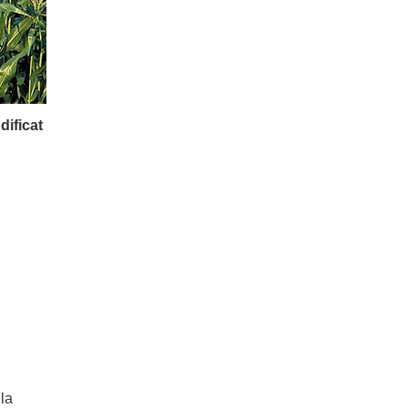
ificat
 la