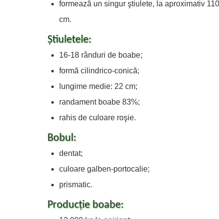
formează un singur ştiulete, la aproximativ 11
cm.
Ştiuletele:
16-18 rânduri de boabe;
formă cilindrico-conică;
lungime medie: 22 cm;
randament boabe 83%;
rahis de culoare roşie.
Bobul:
dentat;
culoare galben-portocalie;
prismatic.
Producţie boabe: