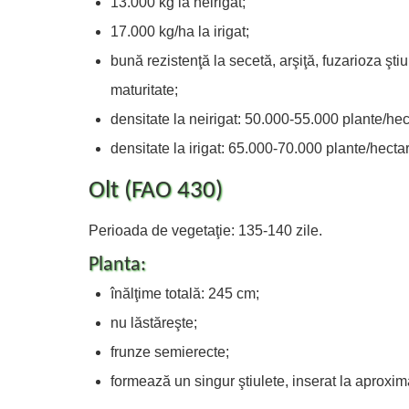
13.000 kg la neirigat;
17.000 kg/ha la irigat;
bună rezistenţă la secetă, arşiţă, fuzarioza ştiul
maturitate;
densitate la neirigat: 50.000-55.000 plante/hec
densitate la irigat: 65.000-70.000 plante/hectar
Olt (FAO 430)
Perioada de vegetaţie: 135-140 zile.
Planta:
înălţime totală: 245 cm;
nu lăstăreşte;
frunze semierecte;
formează un singur ştiulete, inserat la aproxim