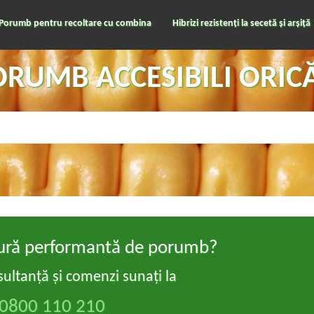
Porumb pentru recoltare cu combina
Hibrizi rezistenți la secetă și arșiță
PORUMB ACCESIBILI ORIC
ltură performantă de porumb?
ultanță și comenzi sunați la
0800 110 210