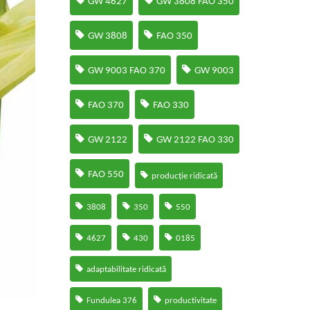
GW 4627
GW 3808 FAO 350
GW 3808
FAO 350
GW 9003 FAO 370
GW 9003
FAO 370
FAO 330
GW 2122
GW 2122 FAO 330
FAO 550
producție ridicată
3808
350
550
4627
430
0185
adaptabilitate ridicată
Fundulea 376
productivitate