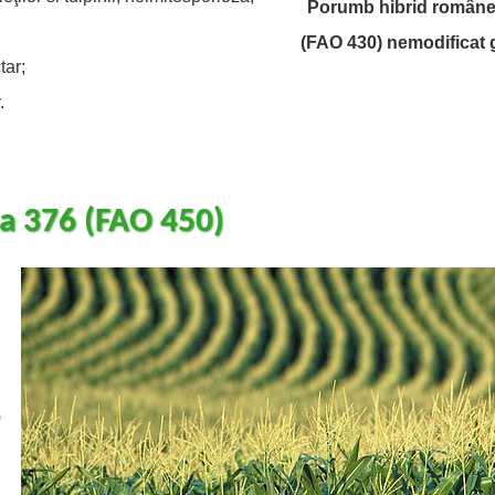
Porumb hibrid române
(FAO 430) nemodificat 
tar;
.
 376 (FAO 450)
0