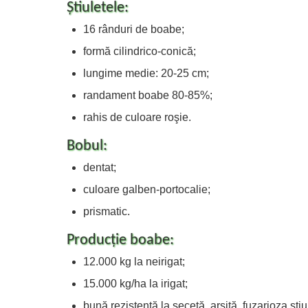
Ştiuletele:
16 rânduri de boabe;
formă cilindrico-conică;
lungime medie: 20-25 cm;
randament boabe 80-85%;
rahis de culoare roşie.
Bobul:
dentat;
culoare galben-portocalie;
prismatic.
Producţie boabe:
12.000 kg la neirigat;
15.000 kg/ha la irigat;
bună rezistenţă la secetă, arşiţă, fuzarioza ştiul