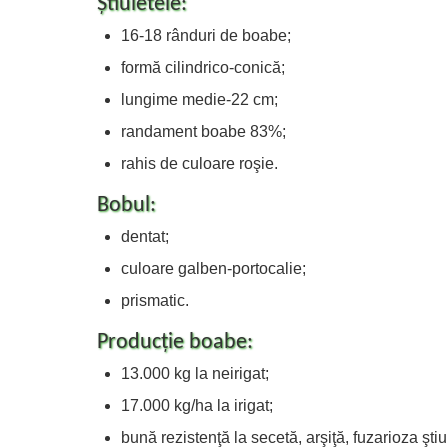
Știuletele:
16-18 rânduri de boabe;
formă cilindrico-conică;
lungime medie-22 cm;
randament boabe 83%;
rahis de culoare roşie.
Bobul:
dentat;
culoare galben-portocalie;
prismatic.
Producție boabe:
13.000 kg la neirigat;
17.000 kg/ha la irigat;
bună rezistenţă la secetă, arşiţă, fuzarioza ştiul