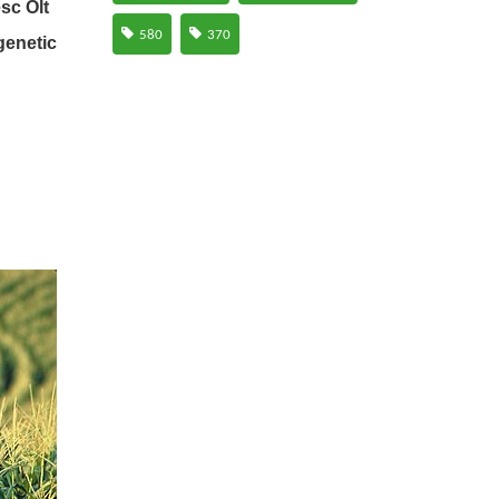
sc Olt
580
370
genetic