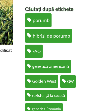
Căutați după etichete
porumb
hibrizi de porumb
ificat
FAO
genetică americană
Golden West
GW
rezistență la secetă
genetică România