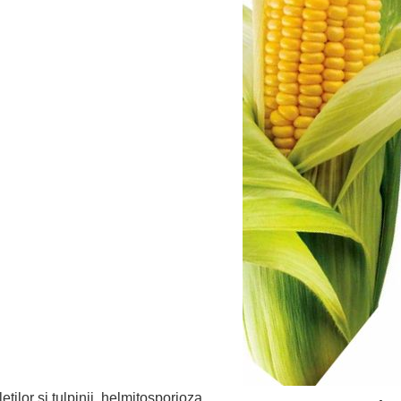
eţilor si tulpinii, helmitosporioza,