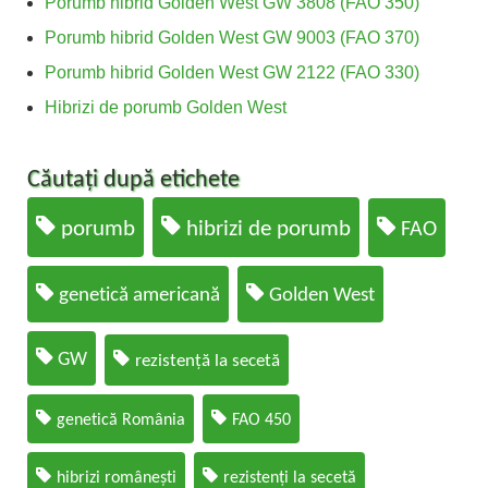
Porumb hibrid Golden West GW 3808 (FAO 350)
Porumb hibrid Golden West GW 9003 (FAO 370)
Porumb hibrid Golden West GW 2122 (FAO 330)
Hibrizi de porumb Golden West
Căutați după etichete
porumb
hibrizi de porumb
FAO
genetică americană
Golden West
GW
rezistență la secetă
genetică România
FAO 450
hibrizi românești
rezistenți la secetă