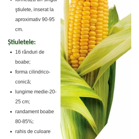
ştiulete, inserat la
aproximativ 90-95
cm.
Ştiuletele:
16 rânduri de
boabe;
forma cilindrico-
conică;
lungime medie-20-
25 cm;
randament boabe
80-85%;
rahis de culoare