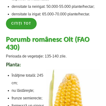
densitate la neirigat: 50.000-55.000 plante/hectar;
densitate la irigat: 65.000-70.000 plante/hectar.
CITIȚI TOT
Porumb românesc Olt (FAO
430)
Perioada de vegetaţie: 135-140 zile.
Planta:
înălţime totală: 245
cm;
nu lăstăreşte;
frunze semierecte;
formează un singur