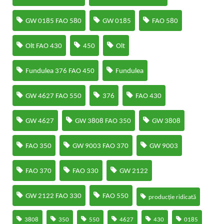
GW 0185 FAO 580
GW 0185
FAO 580
Olt FAO 430
450
Olt
Fundulea 376 FAO 450
Fundulea
GW 4627 FAO 550
376
FAO 430
GW 4627
GW 3808 FAO 350
GW 3808
FAO 350
GW 9003 FAO 370
GW 9003
FAO 370
FAO 330
GW 2122
GW 2122 FAO 330
FAO 550
producție ridicată
3808
350
550
4627
430
0185