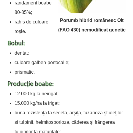
randament boabe
80-85%;
Porumb hibrid românesc Olt
rahis de culoare
(FAO 430) nemodificat genetic
roşie.
Bobul:
dentat;
culoare galben-portocalie;
prismatic.
Producţie boabe:
12.000 kg la neirigat;
15.000 kg/ha la irigat;
bună rezistenţă la secetă, arşiţă, fuzarioza ştiuleţilor
si tulpinii, helmitosporioza, căderea şi frângerea
tulpinilor la maturitate;