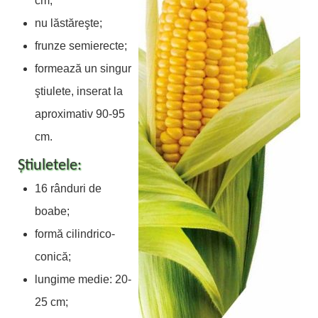
cm;
nu lăstăreşte;
frunze semierecte;
formează un singur
ştiulete, inserat la
aproximativ 90-95
cm.
Ştiuletele:
16 rânduri de
boabe;
formă cilindrico-
conică;
lungime medie: 20-
25 cm;