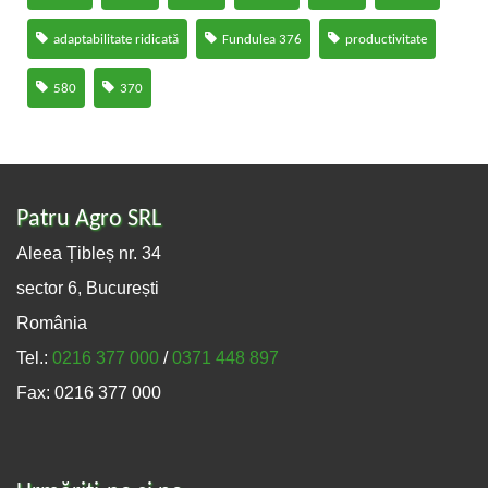
adaptabilitate ridicată
Fundulea 376
productivitate
580
370
Patru Agro SRL
Aleea Țibleș nr. 34
sector 6, București
România
Tel.:
0216 377 000
/
0371 448 897
Fax: 0216 377 000