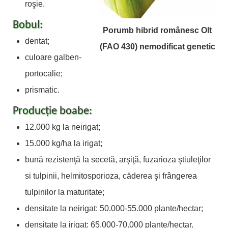
roşie.
Bobul:
Porumb hibrid românesc Olt
dentat;
(FAO 430) nemodificat genetic
culoare galben-
portocalie;
prismatic.
Producţie boabe:
12.000 kg la neirigat;
15.000 kg/ha la irigat;
bună rezistenţă la secetă, arşiţă, fuzarioza ştiuleţilor
si tulpinii, helmitosporioza, căderea şi frângerea
tulpinilor la maturitate;
densitate la neirigat: 50.000-55.000 plante/hectar;
densitate la irigat: 65.000-70.000 plante/hectar.