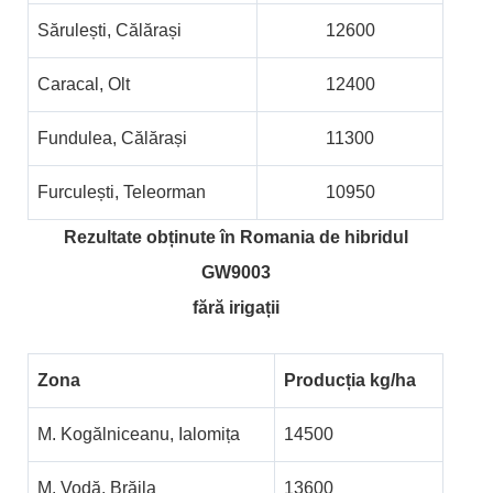
Sărulești, Călărași
12600
Caracal, Olt
12400
Fundulea, Călărași
11300
Furculești, Teleorman
10950
Rezultate obținute în Romania de hibridul
GW9003
fără irigații
Zona
Producția kg/ha
M. Kogălniceanu, Ialomița
14500
M. Vodă, Brăila
13600