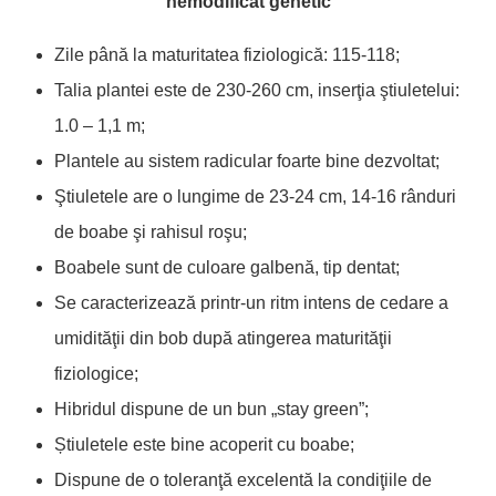
nemodificat genetic
Zile până la maturitatea fiziologică: 115-118;
Talia plantei este de 230-260 cm, inserţia ştiuletelui:
1.0 – 1,1 m;
Plantele au sistem radicular foarte bine dezvoltat;
Ştiuletele are o lungime de 23-24 cm, 14-16 rânduri
de boabe şi rahisul roşu;
Boabele sunt de culoare galbenă, tip dentat;
Se caracterizează printr-un ritm intens de cedare a
umidităţii din bob după atingerea maturităţii
fiziologice;
Hibridul dispune de un bun „stay green”;
Știuletele este bine acoperit cu boabe;
Dispune de o toleranţă excelentă la condiţiile de