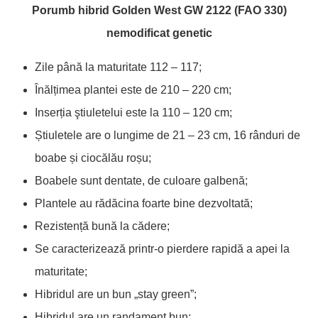
Porumb hibrid Golden West GW 2122 (FAO 330)
nemodificat genetic
Zile până la maturitate 112 – 117;
Înălțimea plantei este de 210 – 220 cm;
Inserția ştiuletelui este la 110 – 120 cm;
Știuletele are o lungime de 21 – 23 cm, 16 rânduri de
boabe și ciocălău roșu;
Boabele sunt dentate, de culoare galbenă;
Plantele au rădăcina foarte bine dezvoltată;
Rezistență bună la cădere;
Se caracterizează printr-o pierdere rapidă a apei la
maturitate;
Hibridul are un bun „stay green”;
Hibridul are un randament bun;