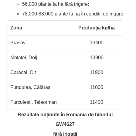
56.000 plante la ha fără irigare;
78.000-88.000 plante la ha în condiții de irigare.
Zona
Producția kg/ha
Brașov
13400
Moțăței, Dolj
13900
Caracal, Olt
11900
Fundulea, Călărași
11000
Furculești, Teleorman
11400
Rezultate obținute în Romania de hibridul
GW4627
fără irigații