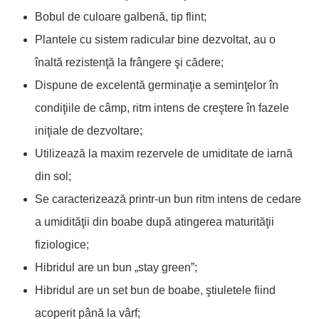
Bobul de culoare galbenă, tip flint;
Plantele cu sistem radicular bine dezvoltat, au o
înaltă rezistenţă la frângere şi cădere;
Dispune de excelentă germinaţie a seminţelor în
condiţiile de câmp, ritm intens de creştere în fazele
iniţiale de dezvoltare;
Utilizează la maxim rezervele de umiditate de iarnă
din sol;
Se caracterizează printr-un bun ritm intens de cedare
a umidităţii din boabe după atingerea maturităţii
fiziologice;
Hibridul are un bun „stay green”;
Hibridul are un set bun de boabe, ştiuletele fiind
acoperit până la vârf;