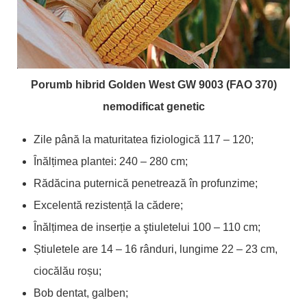
Porumb hibrid Golden West GW 9003 (FAO 370)
nemodificat genetic
Zile până la maturitatea fiziologică 117 – 120;
Înălțimea plantei: 240 – 280 cm;
Rădăcina puternică penetrează în profunzime;
Excelentă rezistență la cădere;
Înălțimea de inserție a ştiuletelui 100 – 110 cm;
Știuletele are 14 – 16 rânduri, lungime 22 – 23 cm,
ciocălău roșu;
Bob dentat, galben;