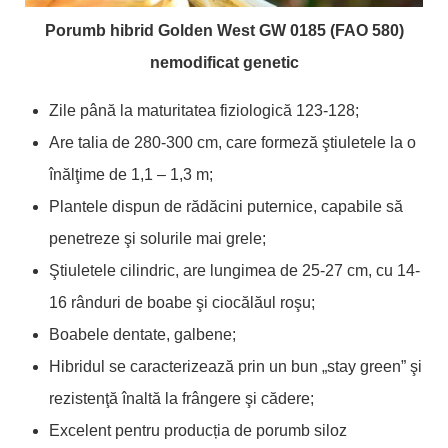
Porumb hibrid Golden West GW 0185 (FAO 580)
nemodificat genetic
Zile până la maturitatea fiziologică 123-128;
Are talia de 280-300 cm, care formeză ştiuletele la o
înălţime de 1,1 – 1,3 m;
Plantele dispun de rădăcini puternice, capabile să
penetreze şi solurile mai grele;
Ştiuletele cilindric, are lungimea de 25-27 cm, cu 14-
16 rânduri de boabe şi ciocălăul roşu;
Boabele dentate, galbene;
Hibridul se caracterizează prin un bun „stay green” şi
rezistenţă înaltă la frângere şi cădere;
Excelent pentru producția de porumb siloz