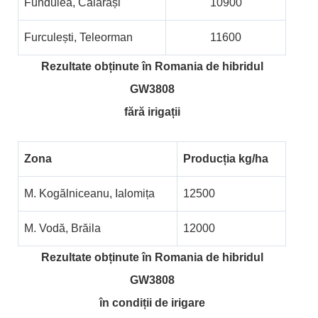
Fundulea, Călărași
10900
Furculești, Teleorman
11600
Rezultate obținute în Romania de hibridul
GW3808
fără irigații
Zona
Producția kg/ha
M. Kogălniceanu, Ialomița
12500
M. Vodă, Brăila
12000
Rezultate obținute în Romania de hibridul
GW3808
în condiții de irigare