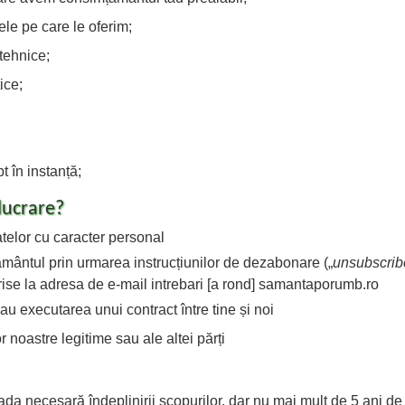
ele pe care le oferim;
tehnice;
ice;
 în instanță;
lucrare?
telor cu caracter personal
ământul prin urmarea instrucțiunilor de dezabonare („
unsubscrib
crise la adresa de e-mail intrebari [a rond] samantaporumb.ro
u executarea unui contract între tine și noi
 noastre legitime sau ale altei părți
a necesară îndeplinirii scopurilor, dar nu mai mult de 5 ani de 