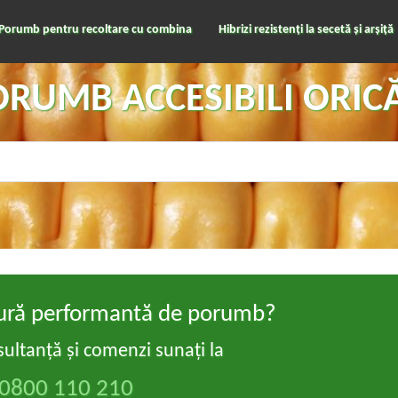
Porumb pentru recoltare cu combina
Hibrizi rezistenți la secetă și arșiță
PORUMB ACCESIBILI ORIC
ltură performantă de porumb?
ultanță și comenzi sunați la
0800 110 210