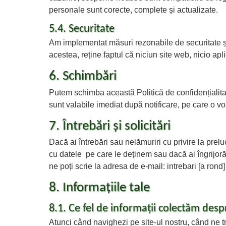
personale sunt corecte, complete și actualizate.
5.4. Securitate
Am implementat măsuri rezonabile de securitate și c
acestea, reține faptul că niciun site web, nicio apl
6. Schimbări
Putem schimba această Politică de confidențialitate
sunt valabile imediat după notificare, pe care o vom
7. Întrebări și solicitări
Dacă ai întrebări sau nelămuriri cu privire la preluc
cu datele pe care le deținem sau dacă ai îngrijorăr
ne poți scrie la adresa de e-mail: intrebari [a ro
8. Informațiile tale
8.1. Ce fel de informații colectăm desp
Atunci când navighezi pe site-ul nostru, când ne tr