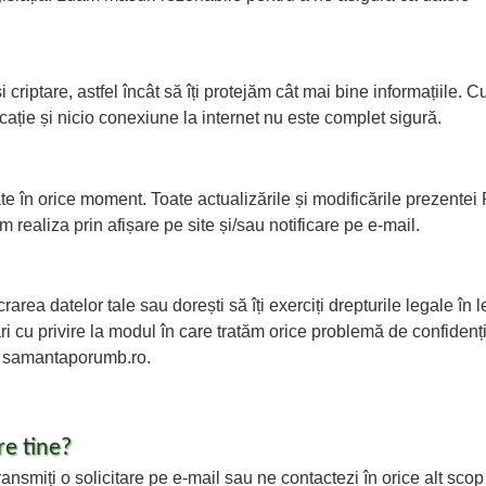
riptare, astfel încât să îți protejăm cât mai bine informațiile. C
icație și nicio conexiune la internet nu este complet sigură.
 în orice moment. Toate actualizările și modificările prezentei P
 realiza prin afișare pe site și/sau notificare pe e-mail.
rarea datelor tale sau dorești să îți exerciți drepturile legale în 
i cu privire la modul în care tratăm orice problemă de confidenți
nd] samantaporumb.ro.
re tine?
ansmiți o solicitare pe e-mail sau ne contactezi în orice alt scop