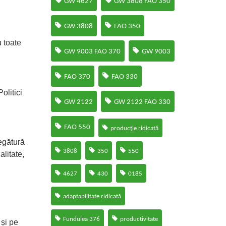
GW 4627
GW 3808 FAO 350
GW 3808
FAO 350
u toate
GW 9003 FAO 370
GW 9003
FAO 370
FAO 330
olitici
GW 2122
GW 2122 FAO 330
FAO 550
producție ridicată
legătură
3808
350
550
alitate,
4627
430
0185
adaptabilitate ridicată
Fundulea 376
productivitate
 și pe