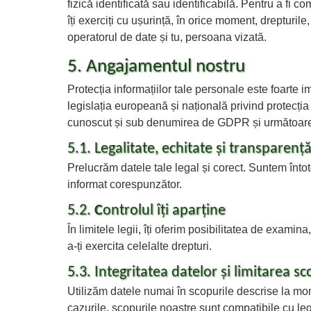
fizică identificată sau identificabilă. Pentru a fi co
îți exerciți cu ușurință, în orice moment, drepturi
operatorul de date și tu, persoana vizată.
5. Angajamentul nostru
Protecția informațiilor tale personale este foart
legislația europeană și națională privind protecți
cunoscut și sub denumirea de GDPR și următoarel
5.1. Legalitate, echitate și transparenț
Prelucrăm datele tale legal și corect. Suntem întotd
informat corespunzător.
5.2.
C
ontrolul îți aparține
În limitele legii, îți oferim posibilitatea de examin
a-ți exercita celelalte drepturi.
5.3. Integritatea datelor și limitarea sc
Utilizăm datele numai în scopurile descrise la mome
cazurile, scopurile noastre sunt compatibile cu le