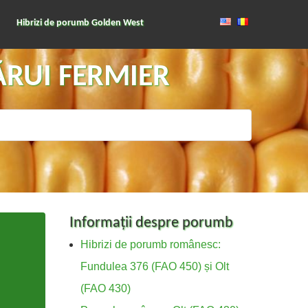
Hibrizi de porumb Golden West
ĂRUI FERMIER
Informații despre porumb
Hibrizi de porumb românesc:
Fundulea 376 (FAO 450) și Olt
(FAO 430)