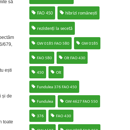
mite să
,
FAO 450
hibrizi românești
rezistenți la secetă
spectăm
GW 0185 FAO 580
GW 0185
6/679,
FAO 580
Olt FAO 430
tu ești
450
Olt
Fundulea 376 FAO 450
i și de
Fundulea
GW 4627 FAO 550
376
FAO 430
n toate