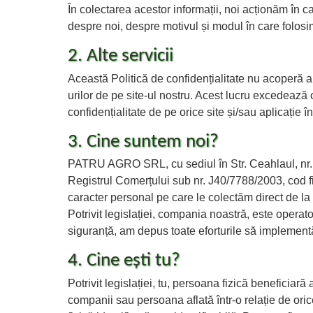
În colectarea acestor informații, noi acționăm în cal
despre noi, despre motivul și modul în care folosim
2. Alte servicii
Această Politică de confidențialitate nu acoperă apli
urilor de pe site-ul nostru. Acest lucru excedează
confidențialitate de pe orice site și/sau aplicație 
3. Cine suntem noi?
PATRU AGRO SRL, cu sediul în Str. Ceahlaul, nr. 2a,
Registrul Comerțului sub nr. J40/7788/2003, cod 
caracter personal pe care le colectăm direct de la 
Potrivit legislației, compania noastră, este operato
siguranță, am depus toate eforturile să implementă
4. Cine ești tu?
Potrivit legislației, tu, persoana fizică beneficiar
companii sau persoana aflată într-o relație de ori