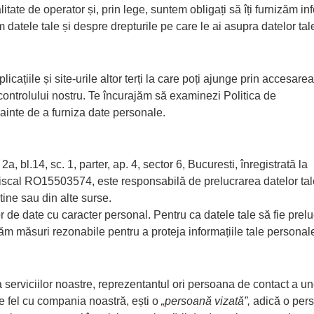
itate de operator și, prin lege, suntem obligați să îți furnizăm inf
 datele tale și despre drepturile pe care le ai asupra datelor tal
cațiile și site-urile altor terți la care poți ajunge prin accesarea
 controlului nostru. Te încurajăm să examinezi Politica de
înainte de a furniza date personale.
 bl.14, sc. 1, parter, ap. 4, sector 6, Bucuresti, înregistrată la
fiscal RO15503574, este responsabilă de prelucrarea datelor tal
tine sau din alte surse.
r de date cu caracter personal. Pentru ca datele tale să fie prelu
m măsuri rezonabile pentru a proteja informațiile tale personal
ă a serviciilor noastre, reprezentantul ori persoana de contact a un
ce fel cu compania noastră, ești o
„
persoană vizată
”,
adică o per