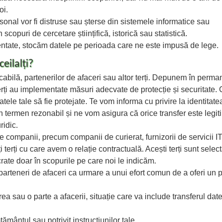
oi.
onal vor fi distruse sau șterse din sistemele informatice sau
 scopuri de cercetare științifică, istorică sau statistică.
mentate, stocăm datele pe perioada care ne este impusă de lege.
eilalți?
abilă, partenerilor de afaceri sau altor terți. Depunem în perma
terți au implementate măsuri adecvate de protecție și securitate.
atele tale să fie protejate. Te vom informa cu privire la identitate
n termen rezonabil și ne vom asigura că orice transfer este legit
ridic.
e companii, precum companii de curierat, furnizorii de servicii I
lți terți cu care avem o relație contractuală. Acești terți sunt select
ucrate doar în scopurile pe care noi le indicăm.
arteneri de afaceri ca urmare a unui efort comun de a oferi un 
ea sau o parte a afacerii, situație care va include transferul date
mântul sau potrivit instrucțiunilor tale.