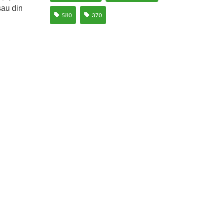
sau din
580
370