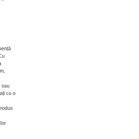
nență
 Cu
a
im,
T sau
ați cu o
produs
lor