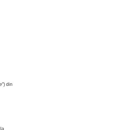
e
”) din
la