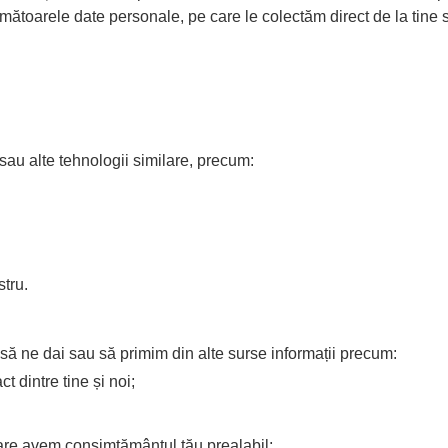
mătoarele date personale, pe care le colectăm direct de la tine 
sau alte tehnologii similare, precum:
stru.
l să ne dai sau să primim din alte surse informații precum:
t dintre tine și noi;
 care avem consimțământul tău prealabil;