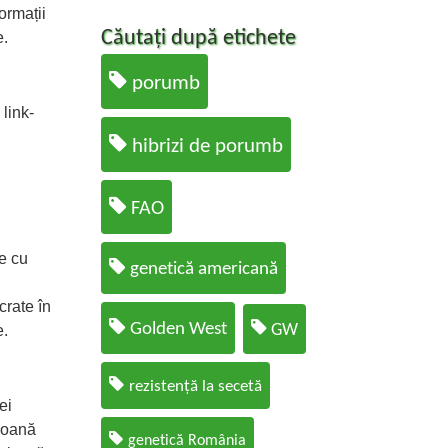
ormații
Căutați după etichete
e.
porumb
 link-
hibrizi de porumb
FAO
e cu
genetică americană
crate în
Golden West
GW
e.
rezistență la secetă
ei
soană
genetică România