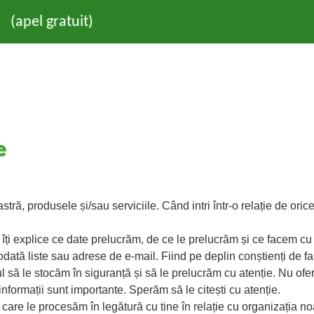
(apel gratuit)
e
ră, produsele și/sau serviciile. Când intri într-o relație de orice
 îți explice ce date prelucrăm, de ce le prelucrăm și ce facem cu e
odată liste sau adrese de e-mail. Fiind pe deplin conștienți de fa
lul să le stocăm în siguranță și să le prelucrăm cu atenție. Nu ofe
 informații sunt importante. Sperăm să le citești cu atenție.
care le procesăm în legătură cu tine în relație cu organizația no