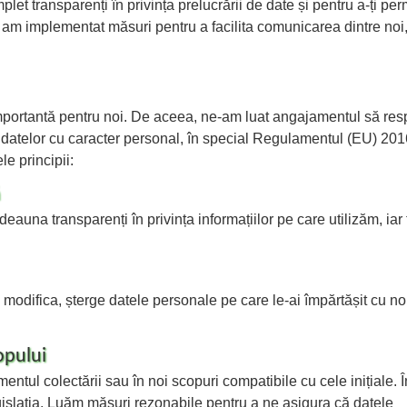
mplet transparenți în privința prelucrării de date și pentru a-ți per
le, am implementat măsuri pentru a facilita comunicarea dintre noi
e importantă pentru noi. De aceea, ne-am luat angajamentul să re
a datelor cu caracter personal, în special Regulamentul (EU) 201
e principii:
ă
eauna transparenți în privința informațiilor pe care utilizăm, iar 
a, modifica, șterge datele personale pe care le-ai împărtășit cu no
opului
ntul colectării sau în noi scopuri compatibile cu cele inițiale. Î
gislația. Luăm măsuri rezonabile pentru a ne asigura că datele