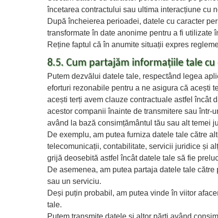
încetarea contractului sau ultima interacțiune cu n
După încheierea perioadei, datele cu caracter pers
transformate în date anonime pentru a fi utilizate în
Reține faptul că în anumite situații expres regle
8.5. Cum partajăm informațiile tale cu c
Putem dezvălui datele tale, respectând legea aplic
eforturi rezonabile pentru a ne asigura că acești 
acești terți avem clauze contractuale astfel încât d
acestor companii înainte de transmitere sau într-u
având la bază consimțământul tău sau alt temei ju
De exemplu, am putea furniza datele tale către alt
telecomunicații, contabilitate, servicii juridice și a
grijă deosebită astfel încât datele tale să fie prel
De asemenea, am putea partaja datele tale către p
sau un serviciu.
Deși puțin probabil, am putea vinde în viitor afacer
tale.
Putem transmite datele și altor părți având consimță