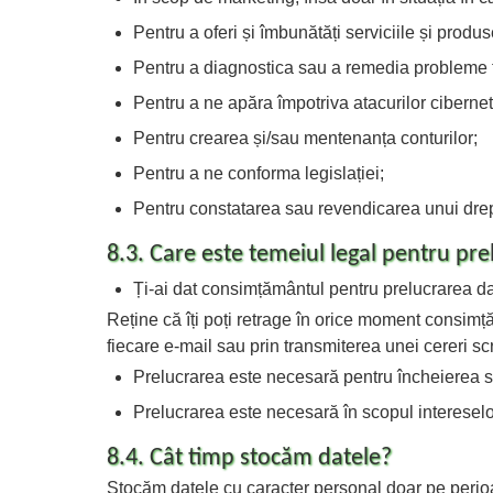
Pentru a oferi și îmbunătăți serviciile și produs
Pentru a diagnostica sau a remedia probleme 
Pentru a ne apăra împotriva atacurilor cibernet
Pentru crearea și/sau mentenanța conturilor;
Pentru a ne conforma legislației;
Pentru constatarea sau revendicarea unui drept
8.3. Care este temeiul legal pentru pre
Ți-ai dat consimțământul pentru prelucrarea da
Reține că îți poți retrage în orice moment consimț
fiecare e-mail sau prin transmiterea unei cereri s
Prelucrarea este necesară pentru încheierea sa
Prelucrarea este necesară în scopul intereselor
8.4. Cât timp stocăm datele?
Stocăm datele cu caracter personal doar pe perioad